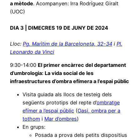
a mètode
. Acompanyen: Irra Rodríguez Giralt
(UOC)
DIA 3 | DIMECRES 19 DE JUNY DE 2024
Lloc:
Pg. Marìtim de la Barceloneta, 32-34
i
Pl.
Leonardo da Vinci
9:30-14:00
El primer encàrrec del departament
d’umbrologia: La vida social de les
infraestructures d’ombra efímera a l’espai públic
Visita guiada als llocs de testeig dels
següents prototips del repte d’
ombratge
efímer a l’espai públic
(
Oasi, ombra per a
tothom
i
Mar d’ombres
)
En grups:
Posada a prova dels petits dispositius