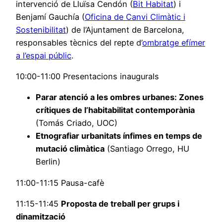
intervenció de Lluïsa Cendón (
Bit Habitat
) i
Benjamí Gauchía (
Oficina de Canvi Climàtic i
Sostenibilitat
) de l’Ajuntament de Barcelona,
responsables tècnics del repte d’
ombratge efímer
a l’espai públic
.
10:00-11:00 Presentacions inaugurals
Parar atenció a les ombres urbanes: Zones
crítiques de l’habitabilitat contemporània
(Tomás Criado, UOC)
Etnografiar urbanitats ínfimes en temps de
mutació climàtica
(Santiago Orrego, HU
Berlin)
11:00-11:15 Pausa-cafè
11:15-11:45
Proposta de treball per grups i
dinamització