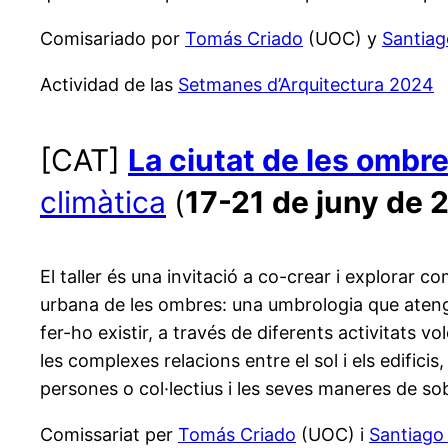
Comisariado por
Tomás Criado
(UOC) y
Santiag
Actividad de las
Setmanes d’Arquitectura 2024
[CAT]
La ciutat de les ombr
climàtica
(
17-21 de juny de
El taller és una invitació a co-crear i explorar co
urbana de les ombres: una umbrologia que atengui 
fer-ho existir, a través de diferents activitats 
les complexes relacions entre el sol i els edifici
persones o col·lectius i les seves maneres de so
Comissariat per
Tomás Criado
(UOC) i
Santiago