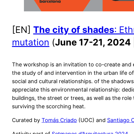
[EN]
The city of shades
: Et
mutation
(
June 17-21, 2024
The workshop is an invitation to co-create and 
the study of and intervention in the urban life 
social and cultural relationships. of the shadows
appreciate this environmental relationship: ded
buildings, the street or trees, as well as the ro
surviving the scorching heat.
Curated by
Tomás Criado
(UOC) and
Santiago 
Activity part of
Setmanes d’Arquitectura 2024
.