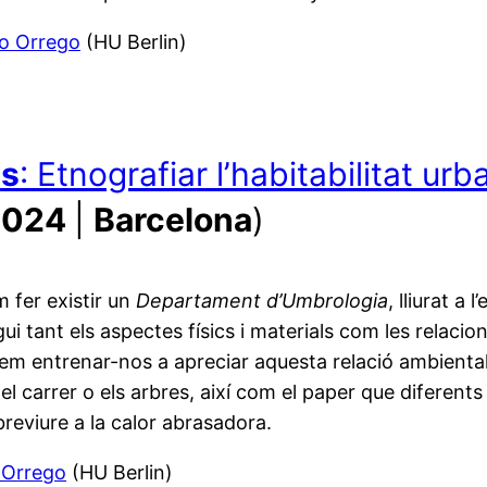
o Orrego
(HU Berlin)
es
: Etnografiar l’habitabilitat u
 2024
|
Barcelona
)
m fer existir un
Departament d’Umbrologia
, lliurat a 
tant els aspectes físics i materials com les relacions
volem entrenar-nos a apreciar aquesta relació ambiental
s, el carrer o els arbres, així com el paper que diferen
breviure a la calor abrasadora.
 Orrego
(HU Berlin)