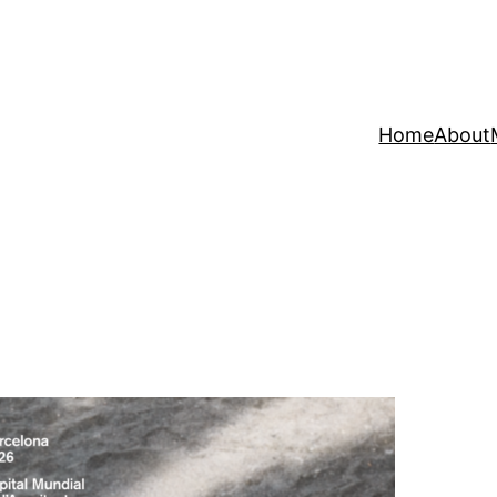
Home
About