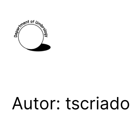
Saltar
al
contenido
Autor:
tscriado